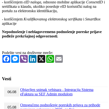
- korišćenjem
eID naloga
, odnosno mobilne aplikacije
ConsentID
i
sertifikata u klaudu, ukoliko poseduje eID korisnički nalog na
portalu za elektronsku identifikaciju,
- korišćenjem
Kvalifikovanog elektronskog serifikata
i
SmartBox
aplikacije
Nepodnošenje i neblagovremeno podnošenje poreske prijave
podleže prekršajnoj odgovornosti
.
Podelite vest na društvene mreže:
Facebook
Messenger
Viber
LinkedIn
X
WhatsApp
Email
Vesti
Objavljen snimak vebinara - Integracija Sistema
06.08
eFaktura sa SEF Admin modulom
Omogućeno podnošenje poreskih prijava za prihode
05.08