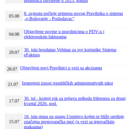
pomoraca ostvarene u 2025. godini
8. avgusta počinje primena novog Pravilnika o sistemu
05.08
„e-Bolovanje - Poslodavac“
Objavljene novine u pravilnicima o PDV-u i
04.08
elektronskim fakturama
30. jula besplatan Vebinar za sve korisnike Sistema
29.07
eFaktura
Objavljeni novi Pravilnici u vezi sa akcizama
28.07
Izmenjeni iznosi republičkih administrativnih taksi
21.07
30. jul - krajnji rok za prijavu prihoda frilensera za drugi
17.07
kvartal 2026. god.
18. jula stupa na snagu Uputstvo kojim se bliže uređuje
15.07
značajna pregovaračka moć (u vezi sa trgovačkim
praksama)