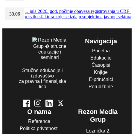
1. jula 2026. god. počinje obaveza registrovanja u CRF-
30.06
u svih e-faktura koje se izdaju subjektima javnog sektora
Navigacija
Početna
Edukacije
Časopisi
Stručne edukacije i
Knjige
izdavaštvo
E-priručnici
za pravna i finansijska
lica
Porudžbine
O nama
Rezon Media
Grup
Reference
Politika privatnosti
Loznička 2,