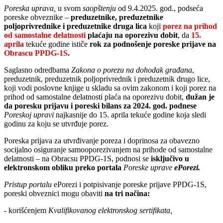
Poreska uprava,
u svom
saopštenju
od 9.4.2025. god., podseća
poreske obveznike –
preduzetnike, preduzetnike
poljoprivrednike i preduzetnike druga lica
koji
porez na prihod
od samostalne delatnosti
plaćaju na oporezivu dobit
, da
15.
aprila
tekuće godine ističe
rok za podnošenje poreske prijave na
Obrascu PPDG-1S
.
Saglasno odredbama
Zakona o porezu na dohodak građana
,
preduzetnik, preduzetnik poljoprivrednik i preduzetnik drugo lice,
koji vodi poslovne knjige u skladu sa ovim zakonom i koji porez na
prihod od samostalne delatnosti plaća na oporezivu dobit,
dužan je
da poresku prijavu i poreski bilans za 2024. god. podnese
Poreskoj upravi
najkasnije do 15. aprila tekuće godine koja sledi
godinu za koju se utvrđuje porez.
Poreska prijava za utvrđivanje poreza i doprinosa za obavezno
socijalno osiguranje samooporezivanjem na prihode od samostalne
delatnosti – na Obracsu PPDG-1S, podnosi se
isključivo u
elektronskom obliku preko portala
Poreske uprave
ePorezi.
Pristup portalu
ePorezi i potpisivanje poreske prijave PPDG-1S,
poreski obveznici mogu obaviti
na tri načina:
- korišćenjem
Kvalifikovanog elektronskog sertifikata,