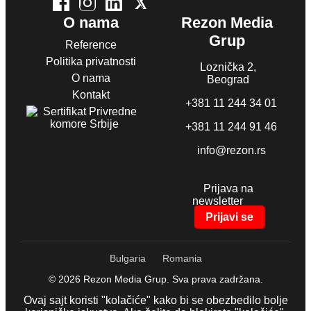
O nama
Rezon Media
Grup
Reference
Politika privatnosti
Loznička 2,
O nama
Beograd
Kontakt
+381 11 244 34 01
+381 11 244 91 46
info@rezon.rs
Prijava na
newsletter
Prijavi se
Bulgaria
Romania
© 2026 Rezon Media Grup. Sva prava zadržana.
Ovaj sajt koristi "kolačiće" kako bi se obezbedilo bolje