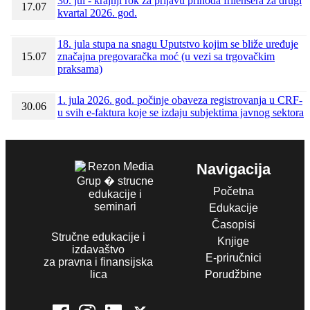
30. jul - krajnji rok za prijavu prihoda frilensera za drugi
17.07
kvartal 2026. god.
18. jula stupa na snagu Uputstvo kojim se bliže uređuje
15.07
značajna pregovaračka moć (u vezi sa trgovačkim
praksama)
1. jula 2026. god. počinje obaveza registrovanja u CRF-
30.06
u svih e-faktura koje se izdaju subjektima javnog sektora
Navigacija
Početna
Edukacije
Časopisi
Stručne edukacije i
Knjige
izdavaštvo
E-priručnici
za pravna i finansijska
lica
Porudžbine