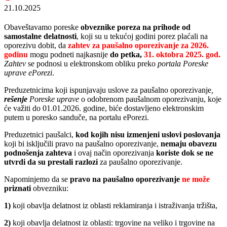
21.10.2025
Obaveštavamo poreske
obveznike poreza na prihode od
samostalne delatnosti
, koji su u tekućoj godini porez plaćali na
oporezivu dobit, da
zahtev za paušalno oporezivanje
za 2026.
godinu
mogu podneti najkasnije
do petka,
31. oktobra 2025. god.
Zahtev
se podnosi u elektronskom obliku preko
portala Poreske
uprave ePorezi
.
Preduzetnicima koji ispunjavaju uslove za paušalno oporezivanje
,
rešenje
Poreske uprave
o odobrenom paušalnom oporezivanju, koje
će važiti do 01.01.2026. godine, biće dostavljeno elektronskim
putem u poresko sanduče, na portalu ePorezi.
Preduzetnici paušalci,
kod kojih nisu izmenjeni uslovi poslovanja
koji bi isključili pravo na paušalno oporezivanje,
nemaju obavezu
podnošenja zahteva
i ovaj način oporezivanja
koriste dok se ne
utvrdi da su prestali razlozi
za paušalno oporezivanje.
Napominjemo da se
pravo na paušalno oporezivanje
ne može
priznati
obvezniku:
1)
koji obavlja delatnost iz oblasti reklamiranja i istraživanja tržišta,
2)
koji obavlja delatnost iz oblasti: trgovine na veliko i trgovine na