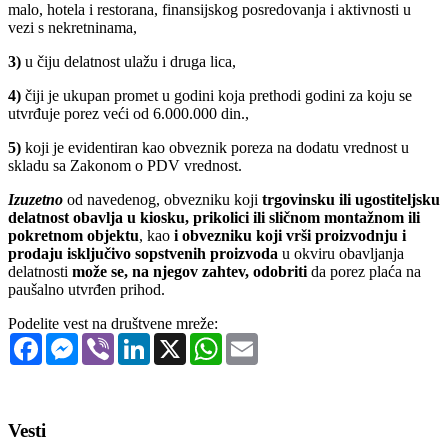
malo, hotela i restorana, finansijskog posredovanja i aktivnosti u
vezi s nekretninama,
3)
u čiju delatnost ulažu i druga lica,
4)
čiji je ukupan promet u godini koja prethodi godini za koju se
utvrđuje porez veći od 6.000.000 din.,
5)
koji je evidentiran kao obveznik poreza na dodatu vrednost u
skladu sa Zakonom o PDV vrednost.
Izuzetno
od navedenog, obvezniku koji
trgovinsku ili ugostiteljsku
delatnost obavlja u kiosku, prikolici ili sličnom montažnom ili
pokretnom objektu
, kao
i obvezniku koji vrši proizvodnju i
prodaju isključivo sopstvenih proizvoda
u okviru obavljanja
delatnosti
može se, na njegov zahtev, odobriti
da porez plaća na
paušalno utvrđen prihod.
Podelite vest na društvene mreže:
Facebook
Messenger
Viber
LinkedIn
X
WhatsApp
Email
Vesti