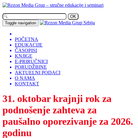
OK
Toggle navigation
POČETNA
EDUKACIJE
ČASOPISI
KNJIGE
E-PRIRUČNICI
PORUDŽBINE
AKTUELNI PODACI
O NAMA
KONTAKT
31. oktobar krajnji rok za
podnošenje zahteva za
paušalno oporezivanje za 2026.
godinu