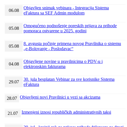
Objavljen snimak vebinara - Integracija Sistema
06.08
eFaktura sa SEF Admin modulom
Omogućeno podnošenje poreskih prijava za prihode
05.08
pomoraca ostvarene u 2025. godini
8. avgusta počinje primena novog Pravilnika o sistemu
05.08
„e-Bolovanje - Poslodavac“
Objavljene novine u pravilnicima o PDV-u i
04.08
elektronskim fakturama
30. jula besplatan Vebinar za sve korisnike Sistema
29.07
eFaktura
Objavljeni novi Pravilnici u vezi sa akcizama
28.07
Izmenjeni iznosi republičkih administrativnih taksi
21.07