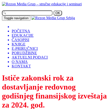
OK
Toggle navigation
POČETNA
EDUKACIJE
ČASOPISI
KNJIGE
E-PRIRUČNICI
PORUDŽBINE
AKTUELNI PODACI
O NAMA
KONTAKT
Ističe zakonski rok za
dostavljanje redovnog
godišnjeg finansijskog izveštaja
za 2024. god.