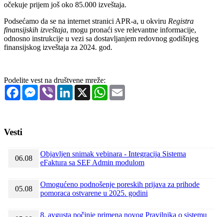
očekuje prijem još oko 85.000 izveštaja.
Podsećamo da se na internet stranici APR-a, u okviru
Registra
finansijskih izveštaja
, mogu pronaći sve relevantne informacije,
odnosno instrukcije u vezi sa dostavlјanjem redovnog godišnjeg
finansijskog izveštaja za 2024. god.
Podelite vest na društvene mreže:
Facebook
Messenger
Viber
LinkedIn
X
WhatsApp
Email
Vesti
Objavljen snimak vebinara - Integracija Sistema
06.08
eFaktura sa SEF Admin modulom
Omogućeno podnošenje poreskih prijava za prihode
05.08
pomoraca ostvarene u 2025. godini
8. avgusta počinje primena novog Pravilnika o sistemu