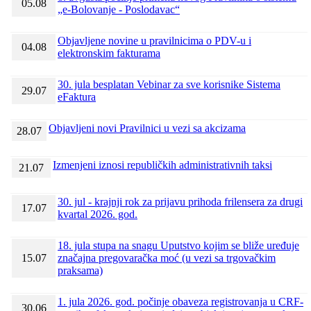
05.08
„e-Bolovanje - Poslodavac“
Objavljene novine u pravilnicima o PDV-u i
04.08
elektronskim fakturama
30. jula besplatan Vebinar za sve korisnike Sistema
29.07
eFaktura
Objavljeni novi Pravilnici u vezi sa akcizama
28.07
Izmenjeni iznosi republičkih administrativnih taksi
21.07
30. jul - krajnji rok za prijavu prihoda frilensera za drugi
17.07
kvartal 2026. god.
18. jula stupa na snagu Uputstvo kojim se bliže uređuje
15.07
značajna pregovaračka moć (u vezi sa trgovačkim
praksama)
1. jula 2026. god. počinje obaveza registrovanja u CRF-
30.06