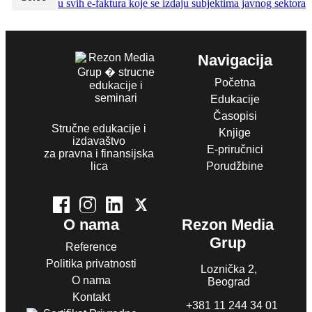
u svih e-faktura koje se izdaju subjektima javnog sektora
Navigacija
Početna
Edukacije
Časopisi
Stručne edukacije i
Knjige
izdavaštvo
E-priručnici
za pravna i finansijska
lica
Porudžbine
O nama
Rezon Media
Grup
Reference
Politika privatnosti
Loznička 2,
O nama
Beograd
Kontakt
+381 11 244 34 01