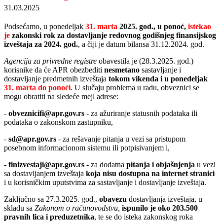
31.03.2025
Podsećamo, u ponedelјak
31. marta
2025. god., u ponoć,
istekao
je
zakonski rok za dostavlјanje redovnog godišnjeg finansijskog
izveštaja za 2024. god.
, a čiji je datum bilansa 31.12.2024. god.
Agencija za privredne registre
obavestila je (28.3.2025. god.)
korisnike da će APR obezbediti
nesmetano
sastavlјanje i
dostavlјanje predmetnih izveštaja
tokom vikenda i u ponedelјak
31. marta do ponoći.
U slučaju problema u radu, obveznici se
mogu obratiti na sledeće mejl adrese:
-
obveznicifi@apr.gov.rs
- za ažuriranje statusnih podataka ili
podataka o zakonskom zastupniku,
-
sd@apr.gov.rs
- za rešavanje pitanja u vezi sa pristupom
posebnom informacionom sistemu ili potpisivanjem i,
-
finizvestaji@apr.gov.rs
- za dodatna
pitanja i objašnjenja
u vezi
sa dostavlјanjem izveštaja
koja nisu dostupna na internet stranici
i u korisničkim uputstvima za sastavlјanje i dostavlјanje izveštaja.
Zaklјučno sa 27.3.2025. god.,
obavezu
dostavlјanja izveštaja, u
skladu sa
Zakonom o računovodstvu,
ispunilo je oko 203.500
pravnih lica i preduzetnika
, te se do isteka zakonskog roka