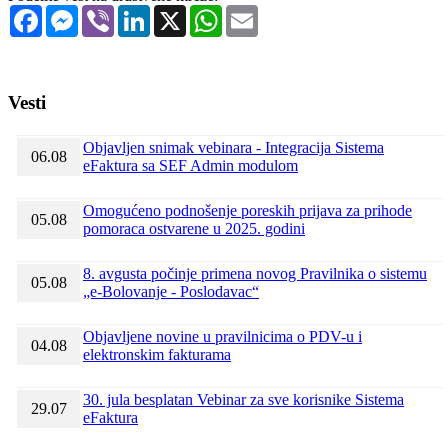
Facebook
Messenger
Viber
LinkedIn
X
WhatsApp
Email
Vesti
Objavljen snimak vebinara - Integracija Sistema
06.08
eFaktura sa SEF Admin modulom
Omogućeno podnošenje poreskih prijava za prihode
05.08
pomoraca ostvarene u 2025. godini
8. avgusta počinje primena novog Pravilnika o sistemu
05.08
„e-Bolovanje - Poslodavac“
Objavljene novine u pravilnicima o PDV-u i
04.08
elektronskim fakturama
30. jula besplatan Vebinar za sve korisnike Sistema
29.07
eFaktura