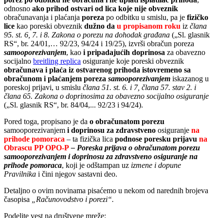
odnosno
ako prihod ostvari od lica koje nije obveznik
obračunavanja i plaćanja
poreza
po odbitku u smislu, pa je
fizičko
lice
kao poreski obveznik
dužno da
u propisanom roku
iz
člana
95. st. 6, 7. i 8. Zakona o porezu na dohodak građana
(„Sl. glasnik
RS“, br. 24/01,… 92/23, 94/24 i 19/25), izvrši obračun poreza
samooporezivanjem
, kao
i pripadajućih doprinosa
za obavezno
socijalno
breitling replica
osiguranje koje poreski obveznik
obračunava i plaća iz ostvarenog prihoda istovremeno sa
obračunom i plaćanjem poreza
samooporezivanjem
iskazanog u
poreskoj prijavi, u smislu
člana 51. st. 6. i 7, člana 57. stav 2. i
člana 65. Zakona o doprinosima za obavezno socijalno osiguranje
(„Sl. glasnik RS“, br. 84/04,... 92/23 i 94/24).
Pored toga, propisano je da
o obračunatom porezu
samooporezivanjem
i doprinosu za zdravstveno
osiguranje
na
prihode pomoraca
– ta fizička lica
podnose poresku prijavu
na
Obrascu PP OPO-P
– Poreska prijava o obračunatom porezu
samooporezivanjem i doprinosu za zdravstveno osiguranje na
prihode pomoraca
, koji je odštampan uz
izmene i dopune
Pravilnika
i čini njegov sastavni deo.
Detaljno o ovim novinama pisaćemo u nekom od narednih brojeva
časopisa
„Računovodstvo i porezi“.
Podelite vest na društvene mreže: