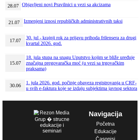
Objavljeni novi Pravilnici u vezi sa akcizama
28.07
Izmenjeni iznosi republičkih administrativnih taksi
21.07
30. jul - krajnji rok za prijavu prihoda frilensera za drugi
17.07
kvartal 2026. god.
18. jula stupa na snagu Uputstvo kojim se bliže uređuje
15.07
značajna pregovaračka moć (u vezi sa trgovačkim
praksama)
1. jula 2026. god. počinje obaveza registrovanja u CRF-
30.06
u svih e-faktura koje se izdaju subjektima javnog sektora
Navigacija
Početna
Edukacije
Časopisi