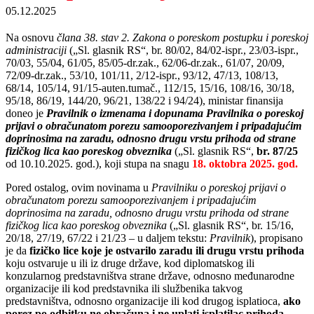
05.12.2025
Na osnovu
člana 38. stav 2. Zakona o poreskom postupku i poreskoj
administraciji
(„Sl. glasnik RS“, br. 80/02, 84/02-ispr., 23/03-ispr.,
70/03, 55/04, 61/05, 85/05-dr.zak., 62/06-dr.zak., 61/07, 20/09,
72/09-dr.zak., 53/10, 101/11, 2/12-ispr., 93/12, 47/13, 108/13,
68/14, 105/14, 91/15-auten.tumač., 112/15, 15/16, 108/16, 30/18,
95/18, 86/19, 144/20, 96/21, 138/22 i 94/24), ministar finansija
doneo je
Pravilnik o izmenama i dopunama Pravilnika o poreskoj
prijavi o obračunatom porezu samooporezivanjem i pripadajućim
doprinosima na zaradu, odnosno drugu vrstu prihoda od strane
fizičkog lica kao poreskog obveznika
(„Sl. glasnik RS“,
br. 87/25
od 10.10.2025. god.), koji stupa na snagu
18. oktobra 2025. god.
Pored ostalog, ovim novinama u
Pravilniku o poreskoj prijavi o
obračunatom porezu samooporezivanjem i pripadajućim
doprinosima na zaradu, odnosno drugu vrstu prihoda od strane
fizičkog lica kao poreskog obveznika
(„Sl. glasnik RS“, br. 15/16,
20/18, 27/19, 67/22 i 21/23 – u daljem tekstu:
Pravilnik
), propisano
je da
fizičko lice koje je ostvarilo zaradu ili drugu vrstu prihoda
koju ostvaruje u ili iz druge države, kod diplomatskog ili
konzularnog predstavništva strane države, odnosno međunarodne
organizacije ili kod predstavnika ili službenika takvog
predstavništva, odnosno organizacije ili kod drugog isplatioca,
ako
porez po odbitku ne obračuna i ne uplati isplatilac prihoda
,