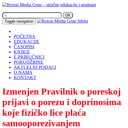
OK
Toggle navigation
POČETNA
EDUKACIJE
ČASOPISI
KNJIGE
E-PRIRUČNICI
PORUDŽBINE
AKTUELNI PODACI
O NAMA
KONTAKT
Izmenjen Pravilnik o poreskoj
prijavi o porezu i doprinosima
koje fizičko lice plaća
samooporezivanjem