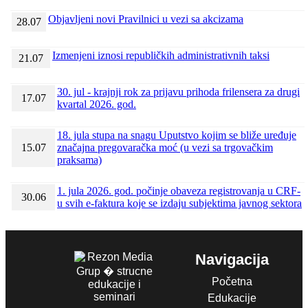
Objavljeni novi Pravilnici u vezi sa akcizama
28.07
Izmenjeni iznosi republičkih administrativnih taksi
21.07
30. jul - krajnji rok za prijavu prihoda frilensera za drugi
17.07
kvartal 2026. god.
18. jula stupa na snagu Uputstvo kojim se bliže uređuje
15.07
značajna pregovaračka moć (u vezi sa trgovačkim
praksama)
1. jula 2026. god. počinje obaveza registrovanja u CRF-
30.06
u svih e-faktura koje se izdaju subjektima javnog sektora
Navigacija
Početna
Edukacije