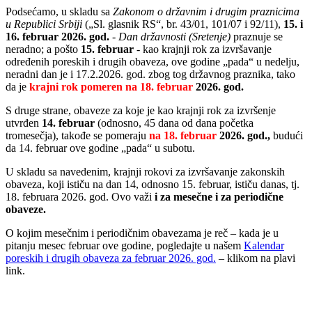
Podsećamo, u skladu sa
Zakon
om
o državnim i drugim praznicima
u Republici Srbiji
(„Sl. glasnik RS“, br. 43/01, 101/07 i 92/11),
15. i
16. februar 2026. god.
-
Dan državnosti (Sretenje)
praznuje se
neradno; a pošto
15. februar
- kao krajnji rok za izvršavanje
određenih poreskih i drugih obaveza, ove godine „pada“ u nedelju,
neradni dan je i 17.2.2026. god. zbog tog državnog praznika, tako
da je
krajni rok pomeren na 18. februar
2026. god.
S druge strane, obaveze za koje je kao krajnji rok za izvršenje
utvrđen
14. februar
(odnosno, 45 dana
od dana početka
tromesečja
), takođe se pomeraju
na 18. februar
2026. god.,
budući
da 14. februar ove godine „pada“ u subotu.
U skladu sa navedenim, krajnji rokovi za izvršavanje zakonskih
obaveza, koji ističu na dan 14, odnosno 15. februar, ističu danas, tj.
18. februara 2026. god. Ovo važi
i za mesečne i za periodične
obaveze.
O kojim mesečnim i periodičnim obavezama je reč – kada je u
pitanju mesec februar ove godine, pogledajte u našem
Kalendar
poreskih i drugih obaveza za februar 2026. god.
– klikom na plavi
link.