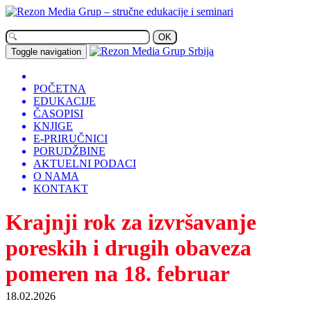
OK
Toggle navigation
POČETNA
EDUKACIJE
ČASOPISI
KNJIGE
E-PRIRUČNICI
PORUDŽBINE
AKTUELNI PODACI
O NAMA
KONTAKT
Krajnji rok za izvršavanje
poreskih i drugih obaveza
pomeren na 18. februar
18.02.2026