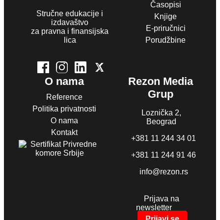
Časopisi
Stručne edukacije i
Knjige
izdavaštvo
E-priručnici
za pravna i finansijska
lica
Porudžbine
O nama
Rezon Media
Grup
Reference
Politika privatnosti
Loznička 2,
O nama
Beograd
Kontakt
+381 11 244 34 01
+381 11 244 91 46
info@rezon.rs
Prijava na
newsletter
Prijavi se