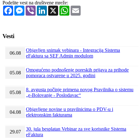
Podelite vest na društvene mreže:
Facebook
Messenger
Viber
LinkedIn
X
WhatsApp
Email
Vesti
Objavljen snimak vebinara - Integracija Sistema
06.08
eFaktura sa SEF Admin modulom
Omogućeno podnošenje poreskih prijava za prihode
05.08
pomoraca ostvarene u 2025. godini
8. avgusta počinje primena novog Pravilnika o sistemu
05.08
„e-Bolovanje - Poslodavac“
Objavljene novine u pravilnicima o PDV-u i
04.08
elektronskim fakturama
30. jula besplatan Vebinar za sve korisnike Sistema
29.07
eFaktura