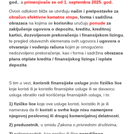
god.
, a
primenjivaće se od 1. septembra 2025. god.
Ovom odlukom
bliže se utvrđuju
način i pretpostavke za
obračun efektivne kamatne stope
, forma i sadržina
obrazaca
na kojima se
korisniku
uručuju
ponude
za
zaključenje ugovora o depozitu, kreditu, kreditnoj
kartici, dozvoljenom prekoračenju i finansijskom lizingu
,
te pregled obaveznih elemenata ovih ugovora
i ugovora o
otvaranju i vođenju računa
kojim je omogućeno
nedozvoljeno prekoračenje, kao i forma i sadržina
obrazaca
plana otplate kredita / finansijskog lizinga / isplate
depozita
.
S tim u vezi,
korisnik finansijske usluge
jeste
fizičko lice
koje koristi ili je koristilo finansijske usluge ili se davaocu
usluga obratilo radi korišćenja finansijskih usluga, i to:
1) fizičko lice
koje ove usluge koristi, koristilo ih je ili
namerava da ih
koristi u svrhe koje nisu namenjene
njegovoj poslovnoj ili drugoj komercijalnoj delatnosti
,
2) preduzetnik
, u smislu
Zakona o privrednim društvima,
3)
poljoprivrednik, kao nosilac ili član
porodičnog