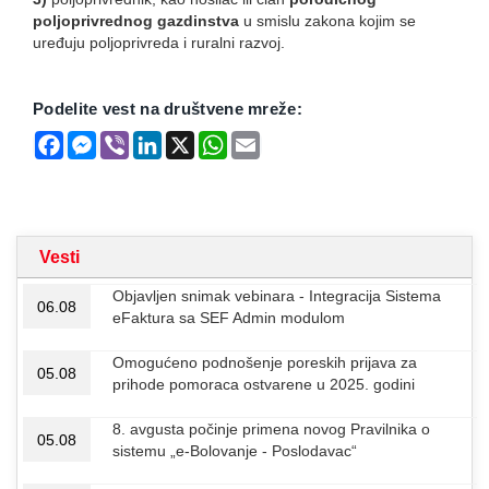
poljoprivrednog gazdinstva
u smislu zakona kojim se
uređuju poljoprivreda i ruralni razvoj.
Podelite vest na društvene mreže:
Facebook
Messenger
Viber
LinkedIn
X
WhatsApp
Email
Vesti
Objavljen snimak vebinara - Integracija Sistema
06.08
eFaktura sa SEF Admin modulom
Omogućeno podnošenje poreskih prijava za
05.08
prihode pomoraca ostvarene u 2025. godini
8. avgusta počinje primena novog Pravilnika o
05.08
sistemu „e-Bolovanje - Poslodavac“