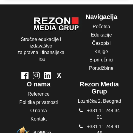
Navigacija
Početna
Edukacije
Stručne edukacije i
Časopisi
izdavaštvo
Knjige
za pravna i finansijska
lica
E-priručnici
Porudžbine
O nama
Rezon Media
Grup
Reference
Loznička 2, Beograd
Politika privatnosti
O nama
+381 11 244 34
01
Kontakt
+381 11 244 91