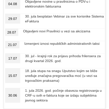
Objavljene novine u pravilnicima o PDV-u i
04.08
elektronskim fakturama
30. jula besplatan Vebinar za sve korisnike Sistema
29.07
eFaktura
Objavljeni novi Pravilnici u vezi sa akcizama
28.07
Izmenjeni iznosi republičkih administrativnih taksi
21.07
30. jul - krajnji rok za prijavu prihoda frilensera za
17.07
drugi kvartal 2026. god.
18. jula stupa na snagu Uputstvo kojim se bliže
15.07
uređuje značajna pregovaračka moć (u vezi sa
trgovačkim praksama)
1. jula 2026. god. počinje obaveza registrovanja u
30.06
CRF-u svih e-faktura koje se izdaju subjektima
javnog sektora