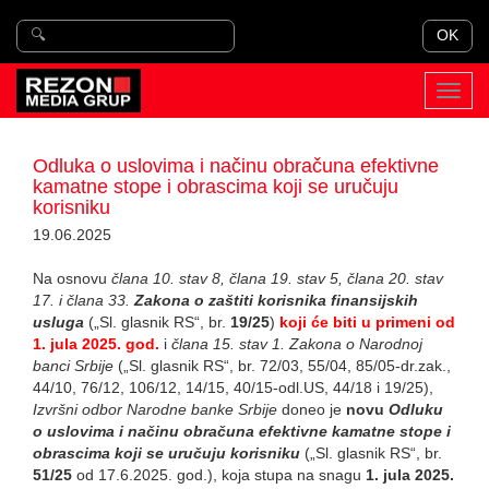
OK
Toggl
navig
Odluka o uslovima i načinu obračuna efektivne
kamatne stope i obrascima koji se uručuju
korisniku
19.06.2025
Na osnovu
člana 10. stav 8, člana 19. stav 5, člana 20. stav
17. i člana 33.
Zakona o zaštiti korisnika finansijskih
usluga
(„Sl. glasnik RS“, br.
19/25
)
koji će biti u primeni od
1. jula 2025. god.
i
člana 15. stav 1. Zakona o Narodnoj
banci Srbije
(„Sl. glasnik RS“, br. 72/03, 55/04, 85/05-dr.zak.,
44/10, 76/12, 106/12, 14/15, 40/15-odl.US, 44/18 i 19/25),
Izvršni odbor Narodne banke Srbije
doneo je
novu
Odluku
o uslovima i načinu obračuna efektivne kamatne stope i
obrascima koji se uručuju korisniku
(„Sl. glasnik RS“, br.
51/25
od 17.6.2025. god.), koja stupa na snagu
1. jula 2025.