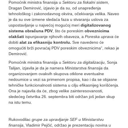
Pomoćnik ministra finansija u
Sektoru za fiskalni sistem,
Dragan Demirović, izjavio je da su, od unapređenja
tehnološkog i zakonodavnog okvira, očekivanja velika. Naveo
je da su ove izmene sledaća faza u stvaranju uslova za
uspostavljanje u najvećoj mogućoj meri
digitalizovanog
sistema obračuna PDV
, što će poreskim
obveznicima
olakšati
ispunjavanje njihovih obaveza, a
Poreska uprava
će
dobiti
alat za efikasniju kontrolu.
Sve navedeno će
omogućiti brži povraćaj PDV poreskim obveznicima“, rekao je
Demirović.
Pomoćnik ministra finansija u
Sektoru za digitalizaciju
, Sonja
Talijan, izjavila je da je namera
Ministarstva finansija
da
organizovanjem ovakvih skupova otklone eventualne
nedoumice u vezi sa primenom propisa, kao i da se objasne
tehničke funkcionalnosti sistema u cilju efikasnijeg korišćenja.
Ona je najavila da će, zbog velike zainteresovanosti,
sledećeg četvrtka 26. septembra biti održan još jedan skup
na istu temu.
Rukovodilac
grupe za upravljanje SEF u Ministarstvu
finansija
, Vladimir Pejčić, održao je prezentaciju novina u