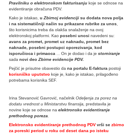
Pravilniku o elektronskom fakturisanju
koje se odnose na
evidentiranje obračuna PDV.
Kako je istakao,
u
Zbirnoj evidenciji
su dodata nova polja
i na sistematičniji način su prikazane rubrike za unos
,
što korisnicima treba da olakša snalaženje na ovoj
elektronskoj platformi. Kao
posebni unosi
navedeni su:
avans za promet, promet uz naknadu, promet bez
naknade, posebni postupci oporezivanja
,
kod
isporučioca i primaoca
... On je dodao i da je
storniranje
sada
novi deo
Zbirne evidencije PDV.
Pejčić je prisutne obavestio da
na portalu E-faktura
postoji
korisničko uputstvo
koje je, kako je istakao, prilagođeno
potrebama korisnika SEF.
Irina Stevanović Gavrović, načelnik
Odeljenja za porez na
dodatu vrednost u Ministarstvu finansija,
predstavila je
novine koje se odnose na
elektronsko evidentiranje
prethodnog poreza
.
Elektronsko evidentiranje prethodnog PDV
vrši se
zbirno
za poreski period u roku od deset dana po isteku