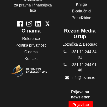
Knjige
za pravna i finansijska
lica
E-priručnici
Porudžbine
O nama
Rezon Media
Grup
Reference
Loznička 2, Beograd
Politika privatnosti
O nama
+381 11 244 34
01
Kontakt
+381 11 244 91
46
info@rezon.rs
Prijava na
newsletter
Prijavi se