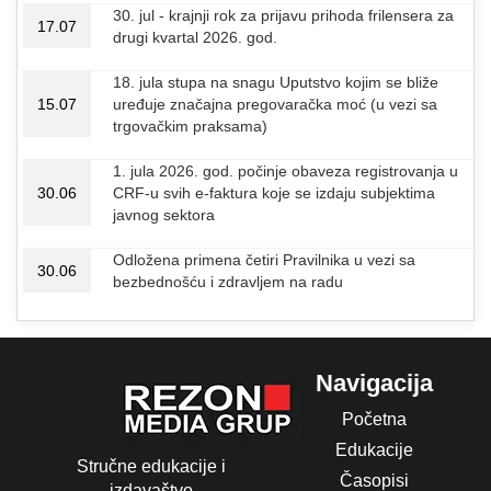
30. jul - krajnji rok za prijavu prihoda frilensera za
17.07
drugi kvartal 2026. god.
18. jula stupa na snagu Uputstvo kojim se bliže
15.07
uređuje značajna pregovaračka moć (u vezi sa
trgovačkim praksama)
1. jula 2026. god. počinje obaveza registrovanja u
30.06
CRF-u svih e-faktura koje se izdaju subjektima
javnog sektora
Odložena primena četiri Pravilnika u vezi sa
30.06
bezbednošću i zdravljem na radu
Navigacija
Početna
Edukacije
Stručne edukacije i
Časopisi
izdavaštvo