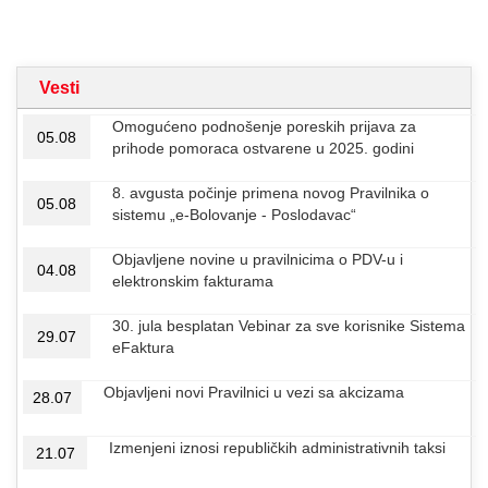
Vesti
Omogućeno podnošenje poreskih prijava za
05.08
prihode pomoraca ostvarene u 2025. godini
8. avgusta počinje primena novog Pravilnika o
05.08
sistemu „e-Bolovanje - Poslodavac“
Objavljene novine u pravilnicima o PDV-u i
04.08
elektronskim fakturama
30. jula besplatan Vebinar za sve korisnike Sistema
29.07
eFaktura
Objavljeni novi Pravilnici u vezi sa akcizama
28.07
Izmenjeni iznosi republičkih administrativnih taksi
21.07