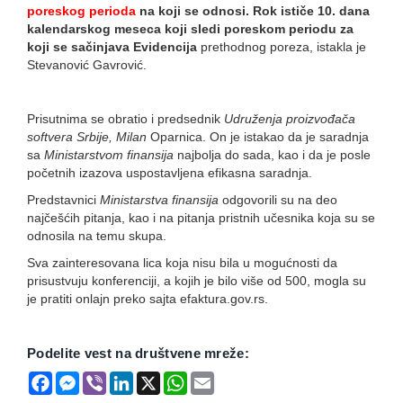
poreskog perioda
na koji se odnosi. Rok ističe 10. dana
kalendarskog meseca koji sledi poreskom periodu za
koji se sačinjava Evidencija
prethodnog poreza, istakla je
Stevanović Gavrović.
Prisutnima se obratio i predsednik
Udruženja proizvođača
softvera Srbije, Milan
Oparnica. On je istakao da je saradnja
sa
Ministarstvom finansija
najbolja do sada, kao i da je posle
početnih izazova uspostavljena efikasna saradnja.
Predstavnici
Ministarstva finansija
odgovorili su na deo
najčešćih pitanja, kao i na pitanja pristnih učesnika koja su se
odnosila na temu skupa.
Sva zainteresovana lica koja nisu bila u mogućnosti da
prisustvuju konferenciji, a kojih je bilo više od 500, mogla su
je pratiti onlajn preko sajta efaktura.gov.rs.
Podelite vest na društvene mreže:
Facebook
Messenger
Viber
LinkedIn
X
WhatsApp
Email