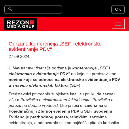
OK
Toggl
navig
Održana konferencija „SEF i elektronsko
evidentiranje PDV“
27.09.2024
U
Ministarstvu finansija
održana je
konferencija „SEF i
elektronsko evidentiranje PDV“
na kojoj su predstavljene
novine koje se odnose na elektronsko evidentiranje PDV
u
sistemu elektronskih faktura
(SEF).
Predstavnici privrednih subjekata imali su priliku da saznaju
više o
Pravilniku o elektronskom fakturisanju
i
Pravilniku o
porezu na dodatu vrednost.
Bilo je reči o
izmenama u
Pojedinačnoj i Zbirnoj evideniji PDV u SEF, uvođenju
Evidencije prethodnog poreza
, tehničkim izazovima
evidentiranja, a odgovaralo se i na najčešća pitanja korisnika.