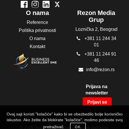
O nama
Rezon Media
Grup
Reference
Loznička 2, Beograd
Politika privatnosti
O nama
+381 11 244 34
01
Kontakt
+381 11 244 91
46
info@rezon.rs
Prijava na
newsletter
Prijavi se
Ovaj sajt koristi "kolačiće" kako bi se obezbedilo bolje korisničko
Bulgaria
Romania
iskustvo. Ako želite da blokirate "kolačiće", molimo podesite svoj
pretraživač.
© 2026 Rezon Media Grup. Sva prava zadržana.
OK