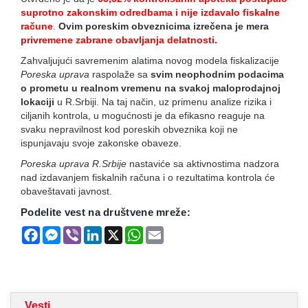
suprotno zakonskim odredbama i nije izdavalo fiskalne
račune
.
Ovim poreskim obveznicima izrečena je mera
privremene zabrane obavljanja delatnosti.
Zahvaljujući savremenim alatima novog modela fiskalizacije
Poreska uprava
raspolaže sa
svim neophodnim podacima
o prometu u realnom vremenu na svakoj maloprodajnoj
lokaciji
u R.Srbiji. Na taj način, uz primenu analize rizika i
ciljanih kontrola, u mogućnosti je da efikasno reaguje na
svaku nepravilnost kod poreskih obveznika koji ne
ispunjavaju svoje zakonske obaveze.
Poreska uprava R.Srbije
nastaviće sa aktivnostima nadzora
nad izdavanjem fiskalnih računa i o rezultatima kontrola će
obaveštavati javnost.
Podelite vest na društvene mreže:
Facebook
Messenger
Viber
LinkedIn
X
WhatsApp
Email
Vesti