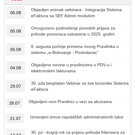
Objavljen snimak vebinara - Integracija Sistema
06.08
eFaktura sa SEF Admin modulom
Omogućeno podnošenje poreskih prijava za
05.08
prihode pomoraca ostvarene u 2025. godini
8. avgusta počinje primena novog Pravilnika o
05.08
sistemu „e-Bolovanje - Poslodavac“
Objavljene novine u pravilnicima o PDV-u i
04.08
elektronskim fakturama
30. jula besplatan Vebinar za sve korisnike Sistema
29.07
eFaktura
Objavljeni novi Pravilnici u vezi sa akcizama
28.07
Izmenjeni iznosi republičkih administrativnih taksi
21.07
30. jul - krajnji rok za prijavu prihoda frilensera za