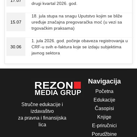
17.07
drugi kvartal 2026. god.
18. jula stupa na snagu Uputstvo kojim se bliže
15.07
uređuje značajna pregovaračka moć (u vezi sa
trgovačkim praksama)
1. jula 2026. god. počinje obaveza registrovanja u
30.06
CRF-u svih e-faktura koje se izdaju subjektima
javnog sektora
Navigacija
Početna
Edukacije
Stručne edukacije i
Časopisi
izdavaštvo
Knjige
za pravna i finansijska
lica
E-priručnici
Porudžbine