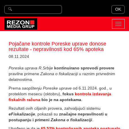
OK
Toggl
navig
Pojačane kontrole Poreske uprave donose
rezultate - nepravilnosti kod 65% apoteka
08.11.2024
Poreska uprava R.Srbije
kontinuirano sprovodi provere
pravilne primene
Zakona o fiskalizaciji
u raznim privrednim
delatnostima.
Prema
saopštenju Poreske uprave
od 6.11.2024. god., u
proteklom mesecu (oktobru),
fokus
kontrola izdavanja
fiskalnih računa
bio je na apotekama
.
Rezultati ovih ciljanih provera, zahvaljujući sistemu
eFiskalizacije
, pokazali su
značajne nepravilnosti u
postupanju i primeni
Zakona o fiskalizaciji
.
Utvrđeno je da je
65,52% kontrolisanih apoteka postupalo