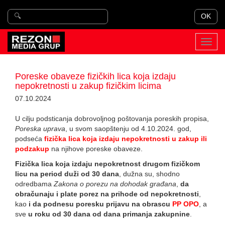
OK
Toggl
navig
Poreske obaveze fizičkih lica koja izdaju
nepokretnosti u zakup fizičkim licima
07.10.2024
U cilju podsticanja dobrovoljnog poštovanja poreskih propisa,
Poreska uprava
, u svom saopštenju od 4.10.2024. god,
podseća
fizička lica koja izdaju nepokretnosti u zakup ili
podzakup
na njihove poreske obaveze.
Fizička lica koja izdaju nepokretnost drugom fizičkom
licu na period duži od 30 dana
, dužna su, shodno
odredbama
Zakona o porezu na dohodak građana
,
da
obračunaju i plate porez na prihode od nepokretnosti
,
kao
i da podnesu poresku prijavu na obrascu
PP OPO
, a
sve
u roku od 30 dana od dana primanja zakupnine
.