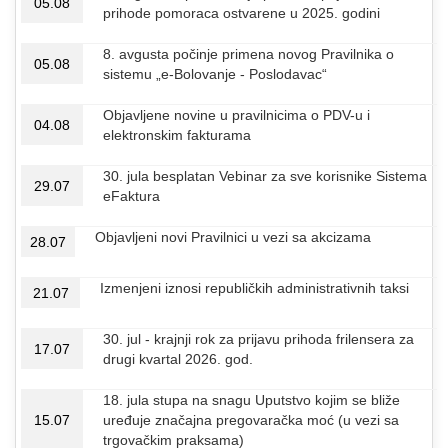
05.08
prihode pomoraca ostvarene u 2025. godini
8. avgusta počinje primena novog Pravilnika o
05.08
sistemu „e-Bolovanje - Poslodavac“
Objavljene novine u pravilnicima o PDV-u i
04.08
elektronskim fakturama
30. jula besplatan Vebinar za sve korisnike Sistema
29.07
eFaktura
Objavljeni novi Pravilnici u vezi sa akcizama
28.07
Izmenjeni iznosi republičkih administrativnih taksi
21.07
30. jul - krajnji rok za prijavu prihoda frilensera za
17.07
drugi kvartal 2026. god.
18. jula stupa na snagu Uputstvo kojim se bliže
15.07
uređuje značajna pregovaračka moć (u vezi sa
trgovačkim praksama)