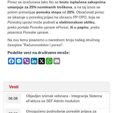
Porez se izračunava tako što se
bruto isplaćena zakupnina
umanjuje za 25% normiranih troškova
, a na taj iznos se
potom primenjuje
poreska stopa
od
20%
. Obračunati porez
se iskazuje u poreskoj prijavi na obrascu PP OPO, koja se
Poreskoj upravi
može podneti
u elektronskom obliku
,
preko
portala Poreske uprave ePorezi
,
ili u papiru
, preko
pisarnica Poreske uprave
.
Na ovu temu pisaćemo u narednom broju našeg stručnog
časopisa "Računovodstvo i porezi".
Podelite vest na društvene mreže:
Facebook
Messenger
Viber
LinkedIn
X
WhatsApp
Email
Vesti
Objavljen snimak vebinara - Integracija Sistema
06.08
eFaktura sa SEF Admin modulom
Omogućeno podnošenje poreskih prijava za