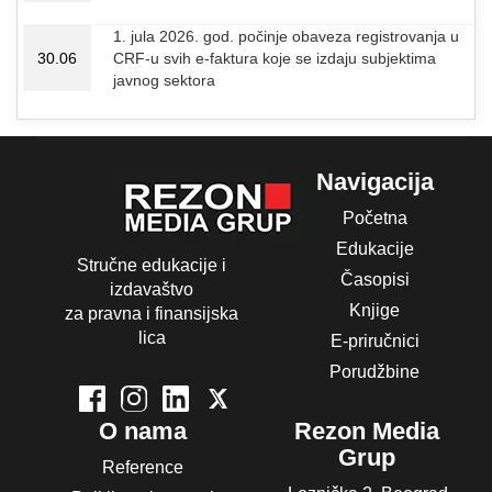
1. jula 2026. god. počinje obaveza registrovanja u
30.06
CRF-u svih e-faktura koje se izdaju subjektima
javnog sektora
Navigacija
Početna
Edukacije
Stručne edukacije i
Časopisi
izdavaštvo
Knjige
za pravna i finansijska
lica
E-priručnici
Porudžbine
O nama
Rezon Media
Grup
Reference