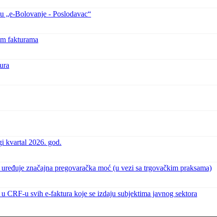
mu „e-Bolovanje - Poslodavac“
im fakturama
ura
ugi kvartal 2026. god.
že uređuje značajna pregovaračka moć (u vezi sa trgovačkim praksama)
a u CRF-u svih e-faktura koje se izdaju subjektima javnog sektora