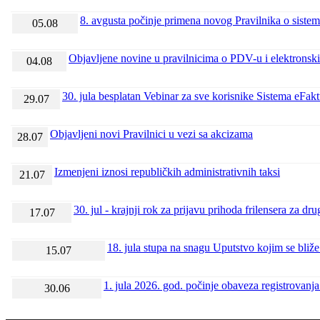
8. avgusta počinje primena novog Pravilnika o siste
05.08
Objavljene novine u pravilnicima o PDV-u i elektronsk
04.08
30. jula besplatan Vebinar za sve korisnike Sistema eFakt
29.07
Objavljeni novi Pravilnici u vezi sa akcizama
28.07
Izmenjeni iznosi republičkih administrativnih taksi
21.07
30. jul - krajnji rok za prijavu prihoda frilensera za dr
17.07
18. jula stupa na snagu Uputstvo kojim se bli
15.07
1. jula 2026. god. počinje obaveza registrovanj
30.06