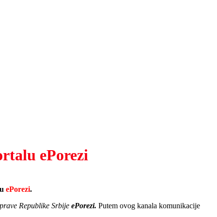
ortalu ePorezi
lu
ePorezi
.
prave Republike Srbije
ePorezi.
Putem ovog kanala komunikacije