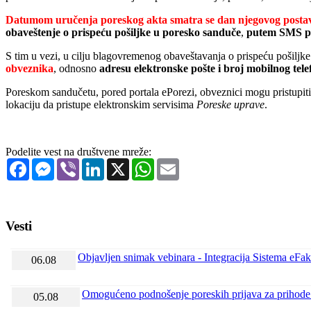
Datumom uručenja poreskog akta smatra se dan njegovog postav
obaveštenje o prispeću pošiljke u poresko sanduče
,
putem SMS po
S tim u vezi, u cilju blagovremenog obaveštavanja o prispeću pošilj
obveznika
, odnosno
adresu elektronske pošte i broj mobilnog tele
Poreskom sandučetu, pored portala ePorezi, obveznici mogu pristupit
lokaciju da pristupe elektronskim servisima
Poreske uprave
.
Podelite vest na društvene mreže:
Facebook
Messenger
Viber
LinkedIn
X
WhatsApp
Email
Vesti
Objavljen snimak vebinara - Integracija Sistema e
06.08
Omogućeno podnošenje poreskih prijava za prihode
05.08