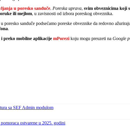
ljanja u poresko sanduče
.
Poreska uprava
,
svim obveznicima koji s
ruke ili mejlom
, u zavisnosti od izbora poreskog obveznika.
ke u poresko sanduče podsećamo poreske obveznike da redovno ažuriraju
fona
.
i
i preko mobilne aplikacije
mPorezi
koju mogu preuzeti na
Google p
Faktura sa SEF Admin modulom
 pomoraca ostvarene u 2025. godini