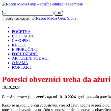
OK
Toggle navigation
POČETNA
EDUKACIJE
ČASOPISI
KNJIGE
E-PRIRUČNICI
PORUDŽBINE
AKTUELNI PODACI
O NAMA
KONTAKT
Poreski obveznici treba da ažur
10.10.2024
Poreska uprava
je, u
saopštenju
od 10.10.2024. god., pozvala pores
Kako se navodi u
ovom saopštenju
, više od četiri godine je prošlo od
poreskim obveznicima uručuju se poreska rešenja, potvrde, obaveštenj