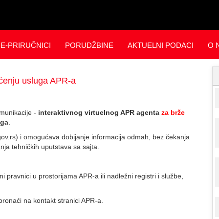
E-PRIRUČNICI
PORUDŽBINE
AKTUELNI PODACI
O 
šćenju usluga APR-a
omunikacije -
interaktivnog virtuelnog APR agenta
za brže
uga
.
gov.rs) i omogućava dobijanje informacija odmah, bez čekanja
nja tehničkih uputstava sa sajta.
 pravnici u prostorijama APR-a ili nadležni registri i službe,
pronaći na kontakt stranici APR-a.