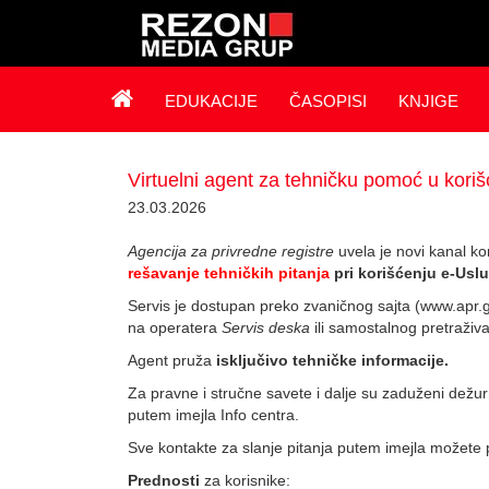
EDUKACIJE
ČASOPISI
KNJIGE
Virtuelni agent za tehničku pomoć u kori
23.03.2026
Agencija za privredne registre
uvela je novi kanal k
rešavanje tehničkih pitanja
pri korišćenju e-Usl
Servis je dostupan preko zvaničnog sajta (www.apr.
na operatera
Servis deska
ili samostalnog pretraživa
Agent pruža
isklјučivo tehničke informacije.
Za pravne i stručne savete i dalјe su zaduženi dežurni
putem imejla Info centra.
Sve kontakte za slanje pitanja putem imejla možete 
Prednosti
za korisnike: