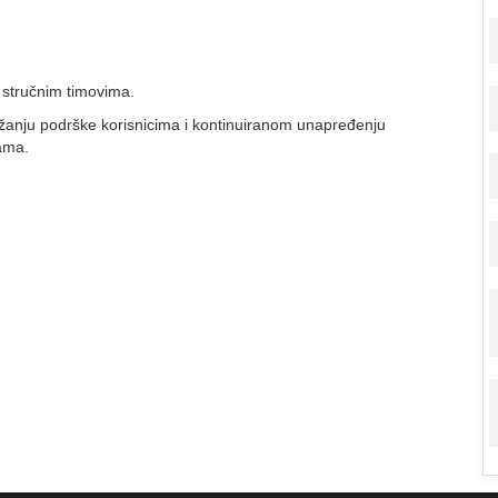
stručnim timovima.
anju podrške korisnicima i kontinuiranom unapređenju
ama.