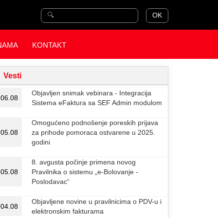
OK
NAMA
KONTAKT
Vesti
Objavljen snimak vebinara - Integracija
06.08
Sistema eFaktura sa SEF Admin modulom
Omogućeno podnošenje poreskih prijava
05.08
za prihode pomoraca ostvarene u 2025.
godini
8. avgusta počinje primena novog
05.08
Pravilnika o sistemu „e-Bolovanje -
Poslodavac“
Objavljene novine u pravilnicima o PDV-u i
04.08
elektronskim fakturama