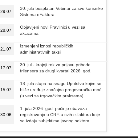
30. jula besplatan Vebinar za sve korisnike
29.07
Sistema eFaktura
Objavljeni novi Pravilnici u vezi sa
28.07
akcizama
Izmenjeni iznosi republičkih
21.07
administrativnih taksi
30. jul - krajnji rok za prijavu prihoda
17.07
frilensera za drugi kvartal 2026. god.
18. jula stupa na snagu Uputstvo kojim se
15.07
bliže uređuje značajna pregovaračka moć
(u vezi sa trgovačkim praksama)
1. jula 2026. god. počinje obaveza
30.06
registrovanja u CRF-u svih e-faktura koje
se izdaju subjektima javnog sektora