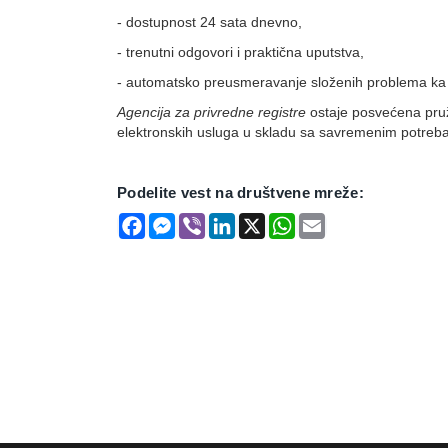
- dostupnost 24 sata dnevno,
- trenutni odgovori i praktična uputstva,
- automatsko preusmeravanje složenih problema ka 
Agencija za privredne registre
ostaje posvećena pruž
elektronskih usluga u skladu sa savremenim potreb
Podelite vest na društvene mreže:
Facebook
Messenger
Viber
LinkedIn
X
WhatsApp
Email