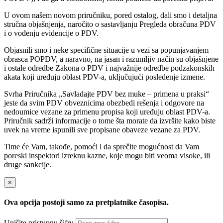
U ovom našem novom priručniku, pored ostalog, dali smo i detaljna
stručna objašnjenja, naročito o sastavljanju Pregleda obračuna PDV
i o vođenju evidencije o PDV.
Objasnili smo i neke specifične situacije u vezi sa popunjavanjem
obrasca POPDV, a naravno, na jasan i razumljiv način su objašnjene
i ostale odredbe Zakona o PDV i najvažnije odredbe podzakonskih
akata koji uređuju oblast PDV-a, uključujući posledenje izmene.
Svrha Priručnika „Savladajte PDV bez muke – primena u praksi“
jeste da svim PDV obveznicima obezbedi rešenja i odgovore na
nedoumice vezane za primenu propisa koji uređuju oblast PDV-a.
Priručnik sadrži informacije o tome šta morate da izvršite kako biste
uvek na vreme ispunili sve propisane obaveze vezane za PDV.
Time će Vam, takođe, pomoći i da sprečite mogućnost da Vam
poreski inspektori izreknu kazne, koje mogu biti veoma visoke, ili
druge sankcije.
×
Ova opcija postoji samo za pretplatnike časopisa.
Upišite pristupnu šifru