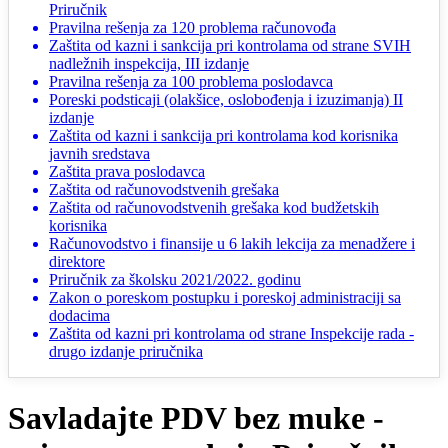
Priručnik
Pravilna rešenja za 120 problema računovođa
Zaštita od kazni i sankcija pri kontrolama od strane SVIH
nadležnih inspekcija, III izdanje
Pravilna rešenja za 100 problema poslodavca
Poreski podsticaji (olakšice, oslobođenja i izuzimanja) II
izdanje
Zaštita od kazni i sankcija pri kontrolama kod korisnika
javnih sredstava
Zaštita prava poslodavca
Zaštita od računovodstvenih grešaka
Zaštita od računovodstvenih grešaka kod budžetskih
korisnika
Računovodstvo i finansije u 6 lakih lekcija za menadžere i
direktore
Priručnik za školsku 2021/2022. godinu
Zakon o poreskom postupku i poreskoj administraciji sa
dodacima
Zaštita od kazni pri kontrolama od strane Inspekcije rada -
drugo izdanje priručnika
Savladajte PDV bez muke -