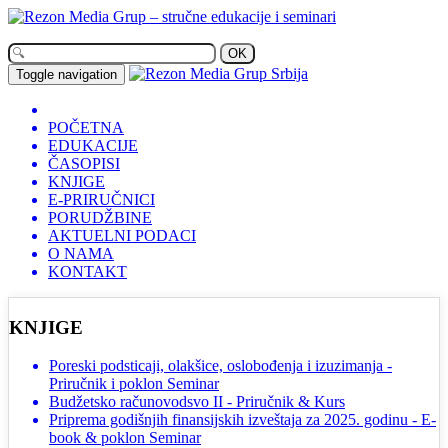
OK
Toggle navigation
POČETNA
EDUKACIJE
ČASOPISI
KNJIGE
E-PRIRUČNICI
PORUDŽBINE
AKTUELNI PODACI
O NAMA
KONTAKT
KNJIGE
Poreski podsticaji, olakšice, oslobođenja i izuzimanja -
Priručnik i poklon Seminar
Budžetsko računovodsvo II - Priručnik & Kurs
Priprema godišnjih finansijskih izveštaja za 2025. godinu - E-
book & poklon Seminar