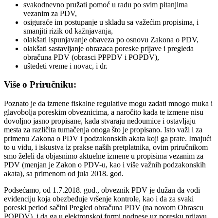
svakodnevno pružati pomoć u radu po svim pitanjima
vezanim za PDV,
osiguraće im postupanje u skladu sa važećim propisima, i
smanjiti rizik od kažnjavanja,
olakšati ispunjavanje obaveza po osnovu Zakona o PDV,
olakšati sastavljanje obrazaca poreske prijave i pregleda
obračuna PDV (obrasci PPPDV i POPDV),
uštedeti vreme i novac, i dr.
Više o Priručniku:
Poznato je da izmene fiskalne regulative mogu zadati mnogo muka i
glavobolja poreskim obveznicima, a naročito kada te izmene nisu
dovoljno jasno propisane, kada stvaraju nedoumice i ostavljaju
mesta za različita tumačenja onoga što je propisano. Isto važi i za
primenu Zakona o PDV i podzakonskih akata koji ga prate. Imajući
to u vidu, i iskustva iz prakse naših pretplatnika, ovim priručnikom
smo želeli da objasnimo aktuelne izmene u propisima vezanim za
PDV (menjan je Zakon o PDV-u, kao i više važnih podzakonskih
akata), sa primenom od jula 2018. god.
Podsećamo, od 1.7.2018. god., obveznik PDV je dužan da vodi
evidenciju koja obezbeđuje vršenje kontrole, kao i da za svaki
poreski period sačini Pregled obračuna PDV (na novom Obrascu
POPDV), i da ga u elektronskoj formi podnese uz poresku prijavu.