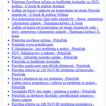
Priprema Završnog računa za budžetske korisnike za 2025.
godinu - E-book & poklon Seminar
Zaštita od kazni i sankcija pri kontrolama od strane Poreske
inspekcije - E-book & poklon Vebinar
Sva dokumenta koja Vam traže inspekcije - drugo, izmenjeno
i dopunjeno izdanje - Štampana knjiga i E-book
Zaštita od kazni pri kontrolama od strane Inspekcije rada –
treće, izmenjeno i dopunjeno izdanje - Štampana knjiga i E-
book
Priprema završnog računa - Priručnik
Naplatite svoja potraživanja
E-fiskalizacija - bez problema u praksi - Priručnik
PDV, fiskalizacija i e-fakture - Priručnik
Porezi - izbegnite poreske zamke - Priručnik
Priručnik za budžetske korisnike
Pravilno poslovanje specifičnih delatnosti - Priručnik
Pravilna rešenja za 120 NOVIH problema računovođa -
Priručnik
Porezi i doprinosi na sva primanja - Priručnik
Zaštita prava poslodavca i rešenja za probleme iz prakse -
Priručnik
Savladajte PDV bez muke - primena u praksi - Priručnik
Priručnik za direktore školskih i predškolskih ustanova -
drugo izdanje
Pravilna rešenja za 100 NOVIH problema poslodavca -