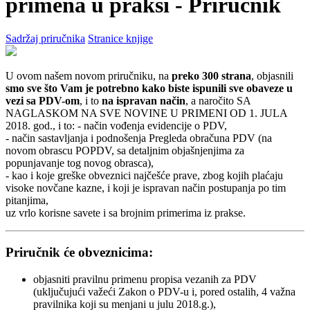
primena u praksi - Priručnik
Sadržaj priručnika
Stranice knjige
U ovom našem novom priručniku, na
preko 300 strana
, objasnili
smo sve što Vam je potrebno kako biste ispunili sve obaveze u
vezi sa PDV-om
, i to
na ispravan način
, a naročito SA
NAGLASKOM NA SVE NOVINE U PRIMENI OD 1. JULA
2018. god., i to: - način vođenja evidencije o PDV,
- način sastavljanja i podnošenja Pregleda obračuna PDV (na
novom obrascu POPDV, sa detaljnim objašnjenjima za
popunjavanje tog novog obrasca),
- kao i koje greške obveznici najčešće prave, zbog kojih plaćaju
visoke novčane kazne, i koji je ispravan način postupanja po tim
pitanjima,
uz vrlo korisne savete i sa brojnim primerima iz prakse.
Priručnik će obveznicima:
objasniti pravilnu primenu propisa vezanih za PDV
(uključujući važeći Zakon o PDV-u i, pored ostalih, 4 važna
pravilnika koji su menjani u julu 2018.g.),