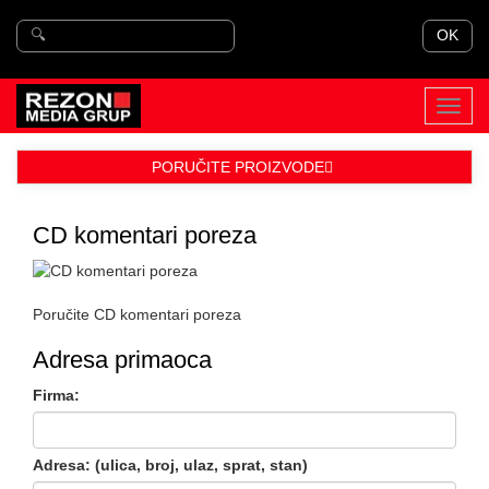
OK
Toggl
navig
PORUČITE PROIZVODE
CD komentari poreza
Poručite CD komentari poreza
Adresa primaoca
Firma:
Adresa: (ulica, broj, ulaz, sprat, stan)