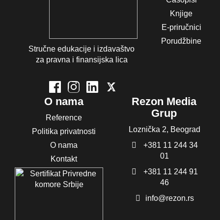
Knjige
E-priručnici
Porudžbine
Stručne edukacije i izdavaštvo
za pravna i finansijska lica
O nama
Rezon Media
Grup
Reference
Loznička 2, Beograd
Politika privatnosti
O nama
+381 11 244 34
01
Kontakt
+381 11 244 91
46
info@rezon.rs