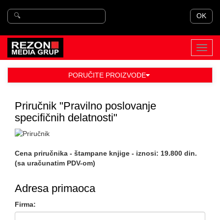
OK
Toggl
navig
PORUČITE PROIZVODE
Priručnik "Pravilno poslovanje
specifičnih delatnosti"
Cena priručnika - štampane knjige - iznosi: 19.800 din.
(sa uračunatim PDV-om)
Adresa primaoca
Firma: