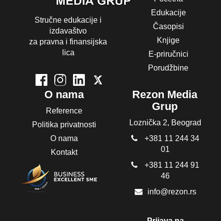
Edukacije
Stručne edukacije i
Časopisi
izdavaštvo
Knjige
za pravna i finansijska
lica
E-priručnici
Porudžbine
O nama
Rezon Media
Grup
Reference
Loznička 2, Beograd
Politika privatnosti
O nama
+381 11 244 34
01
Kontakt
+381 11 244 91
46
info@rezon.rs
Prijava na