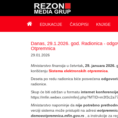
EDUKACIJE
ČASOPISI
KNJIGE
Danas, 29.1.2026. god. Radionica - odgov
Otpremnica
29.01.2026
Ministarstvo finansija
u četvrtak
, 29. januara 2026.
korišćenju
Sistema elektronskih otpremnica
.
Deseta po redu radionica biće posvećena
odgovori
radionice.
Skup će biti održan u formatu
internet konferencij
https://mfin.webex.com/mfin/j.php?MTID=m3f3c2a
Ministarstvo
napominje da
nije potrebno prethodno
verziji sistema može pristupiti na adresi
eotpremnica
demoeotpremnica.mfin.gov.rs
, a instrukcije za re