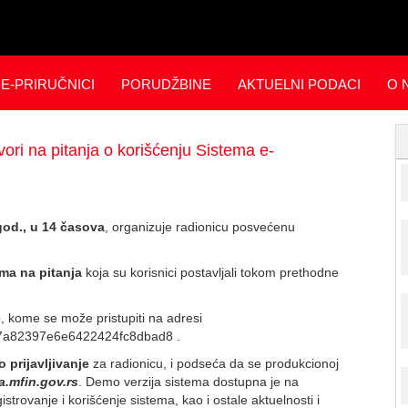
E-PRIRUČNICI
PORUDŽBINE
AKTUELNI PODACI
O 
ori na pitanja o korišćenju Sistema e-
 god., u 14 časova
, organizuje radionicu posvećenu
ma na pitanja
koja su korisnici postavljali tokom prethodne
e
, kome se može pristupiti na adresi
77a82397e6e6422424fc8dbad8 .
 prijavljivanje
za radionicu, i podseća da se produkcionoj
.mfin.gov.rs
. Demo verzija sistema dostupna je na
gistrovanje i korišćenje sistema, kao i ostale aktuelnosti i