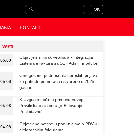
OK
NAMA
KONTAKT
Vesti
Objavljen snimak vebinara - Integracija
06.08
Sistema eFaktura sa SEF Admin modulom
Omogućeno podnošenje poreskih prijava
05.08
za prihode pomoraca ostvarene u 2025.
godini
8. avgusta počinje primena novog
05.08
Pravilnika o sistemu „e-Bolovanje -
Poslodavac“
Objavljene novine u pravilnicima o PDV-u i
04.08
elektronskim fakturama