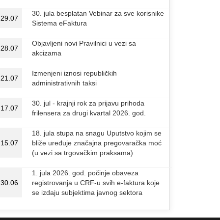
30. jula besplatan Vebinar za sve korisnike
29.07
Sistema eFaktura
Objavljeni novi Pravilnici u vezi sa
28.07
akcizama
Izmenjeni iznosi republičkih
21.07
administrativnih taksi
30. jul - krajnji rok za prijavu prihoda
17.07
frilensera za drugi kvartal 2026. god.
18. jula stupa na snagu Uputstvo kojim se
15.07
bliže uređuje značajna pregovaračka moć
(u vezi sa trgovačkim praksama)
1. jula 2026. god. počinje obaveza
30.06
registrovanja u CRF-u svih e-faktura koje
se izdaju subjektima javnog sektora