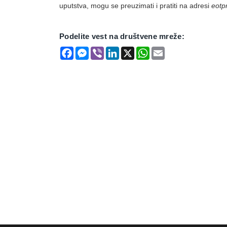
uputstva, mogu se preuzimati i pratiti na adresi
eotp
Podelite vest na društvene mreže:
Facebook
Messenger
Viber
LinkedIn
X
WhatsApp
Email