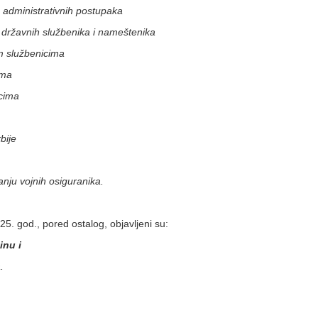
administrativnih postupaka
ržavnih službenika i nameštenika
 službenicima
ima
cima
bije
anju vojnih osiguranika.
5. god., pored ostalog, objavljeni su:
inu i
.