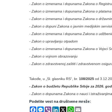
- Zakon o izmenama i dopunama Zakona o Registru 
- Zakon o izmenama i dopunama Zakona o platama d
- Zakon o izmenama i dopunama Zakona o državnim
- Zakon o dopuni Zakona o javnim medijskim servis
- Zakon o izmenama i dopunama Zakona o udžbeni
- Zakon o upravljanju otpadom
- Zakon o izmenama i dopunama Zakona o Vojsci Sr
- Zakon o vojnom obrazovanju
- Zakon o zdravstvenoj zaštiti i zdravstvenom osigur
Takođe, u
„Sl. glasniku RS“, br.
108/2025
od 3.12.202
- Zakon o budžetu Republike Srbije za 2026. god
- Zakon o dopunama Zakona o nauci i istraživanjima
Podelite vest na društvene mreže:
Facebook
Messenger
Viber
LinkedIn
X
WhatsApp
Email