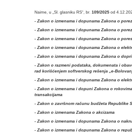
Naime, u „Sl. glasniku RS“, br.
109/2025
od 4.12.2025
- Zakon o izmenama i dopunama Zakona o porez
- Zakon o izmenama i dopunama Zakona o pore
- Zakon o izmenama i dopunama Zakona o poresk
- Zakon o izmenama i dopunama Zakona o elekt
- Zakon o izmenama i dopunama Zakona o dopri
- Zakon o razmeni podataka, dokumenata i obave
rad korišćenjem softverskog rešenja „e-Bolovan
- Zakon o izmenama i dopunama Zakona o elek
- Zakon o izmenama i dopuni Zakona o rokovima
transakcijama
- Zakon o završnom računu budžeta Republike Sr
- Zakon o izmenama Zakona o akcizama
- Zakon o izmenama i dopunama Zakona o nakna
- Zakon o izmenama i dopunama Zakona o repub