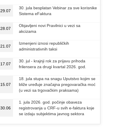
30. jula besplatan Vebinar za sve korisnike
29.07
Sistema eFaktura
Objavljeni novi Pravilnici u vezi sa
28.07
akcizama
Izmenjeni iznosi republičkih
21.07
administrativnih taksi
30. jul - krajnji rok za prijavu prihoda
17.07
frilensera za drugi kvartal 2026. god.
18. jula stupa na snagu Uputstvo kojim se
15.07
bliže uređuje značajna pregovaračka moć
(u vezi sa trgovačkim praksama)
1. jula 2026. god. počinje obaveza
30.06
registrovanja u CRF-u svih e-faktura koje
se izdaju subjektima javnog sektora