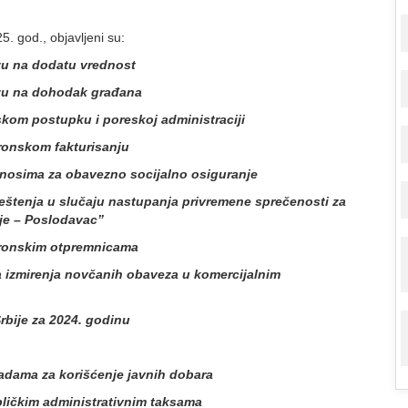
. god., objavljeni su:
u na dodatu vrednost
zu na dohodak građana
om postupku i poreskoj administraciji
ronskom fakturisanju
nosima za obavezno socijalno osiguranje
štenja u slučaju nastupanja privremene sprečenosti za
je – Poslodavac”
tronskim otpremnicama
 izmirenja novčanih obaveza u komercijalnim
bije za 2024. godinu
dama za korišćenje javnih dobara
ličkim administrativnim taksama