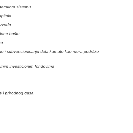
lterskom sistemu
pitala
izvoda
lene bašte
gu
me i subvencionisanju dela kamate kao mera podrške
vnim investicionim fondovima
e i prirodnog gasa