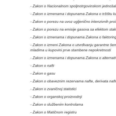
- Zakon o Nacionalnom spoljnotrgovinskom jednoša
- Zakon o izmenama i dopunama Zakona o tržištu ka
- Zakon o porezu na uvoz ugljenično intenzivnih pro
- Zakon o porezu na emisije gasova sa efektom stak
- Zakon o izmenama i dopunama Zakona o faktorin
- Zakon o izmeni Zakona o utvrđivanju garantne še
mladima u kupovini prve stambene nepokretnosti
- Zakon o izmenama i dopunama Zakona o alternati
- Zakon o nafti
- Zakon o gasu
- Zakon o obaveznim rezervama nafte, derivata naft
- Zakon o zvaničnoj statistici
- Zakon o organskoj proizvodnji
- Zakon o službenim kontrolama
- Zakon o Matičnom registru