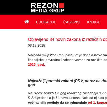
EDUKACIJE
ČASOPISI
KNJIGE
Objavljeno 34 novih zakona iz različitih ob
08.12.2025
Narodna skupština Republike Srbije
donela
nove važ
finansijske, privredne i zakone vezane za različite de
2025. god.
Najvažniji poreski zakoni (PDV, porez na do
god.
Na
Trećoj sednici Drugog redovnog zasedanja u 202
R.Srbije
donela je 34 nova zakona. Neki od njih su p
većina njih počinje da se primenjuje
od 1. janua