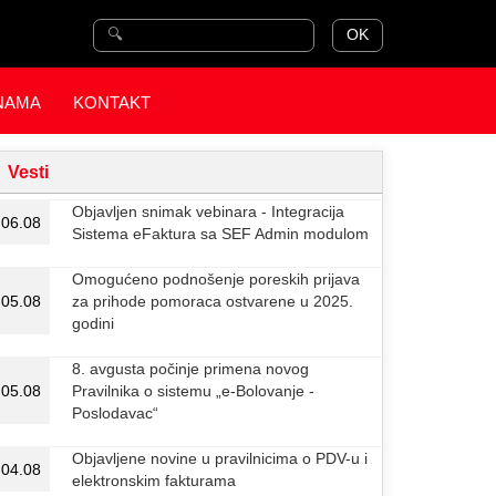
OK
NAMA
KONTAKT
Vesti
Objavljen snimak vebinara - Integracija
06.08
Sistema eFaktura sa SEF Admin modulom
Omogućeno podnošenje poreskih prijava
05.08
za prihode pomoraca ostvarene u 2025.
godini
8. avgusta počinje primena novog
05.08
Pravilnika o sistemu „e-Bolovanje -
Poslodavac“
Objavljene novine u pravilnicima o PDV-u i
04.08
elektronskim fakturama