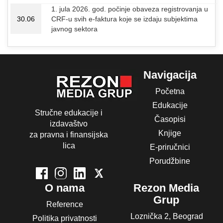
1. jula 2026. god. počinje obaveza registrovanja u
30.06
CRF-u svih e-faktura koje se izdaju subjektima
javnog sektora
Navigacija
Početna
Edukacije
Stručne edukacije i
Časopisi
izdavaštvo
Knjige
za pravna i finansijska
lica
E-priručnici
Porudžbine
O nama
Rezon Media
Grup
Reference
Loznička 2, Beograd
Politika privatnosti