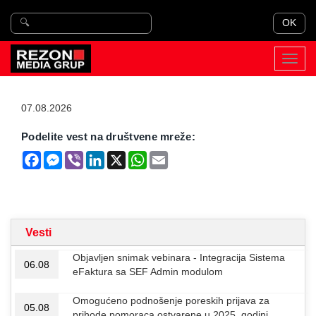
OK
Toggl
navig
07.08.2026
Podelite vest na društvene mreže:
Facebook
Messenger
Viber
LinkedIn
X
WhatsApp
Email
Vesti
Objavljen snimak vebinara - Integracija Sistema
06.08
eFaktura sa SEF Admin modulom
Omogućeno podnošenje poreskih prijava za
05.08
prihode pomoraca ostvarene u 2025. godini