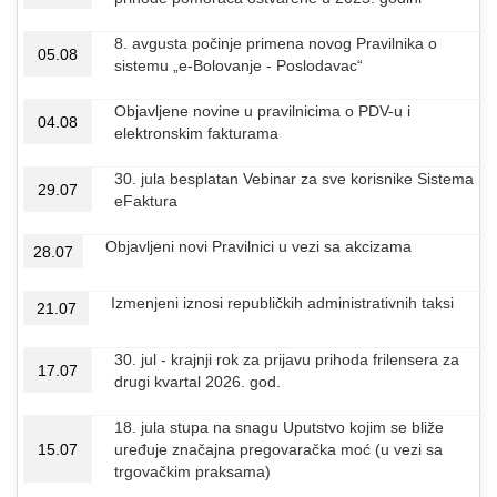
8. avgusta počinje primena novog Pravilnika o
05.08
sistemu „e-Bolovanje - Poslodavac“
Objavljene novine u pravilnicima o PDV-u i
04.08
elektronskim fakturama
30. jula besplatan Vebinar za sve korisnike Sistema
29.07
eFaktura
Objavljeni novi Pravilnici u vezi sa akcizama
28.07
Izmenjeni iznosi republičkih administrativnih taksi
21.07
30. jul - krajnji rok za prijavu prihoda frilensera za
17.07
drugi kvartal 2026. god.
18. jula stupa na snagu Uputstvo kojim se bliže
15.07
uređuje značajna pregovaračka moć (u vezi sa
trgovačkim praksama)