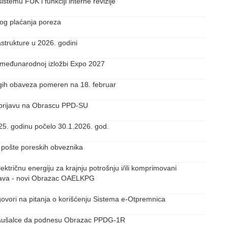
istemu FUK i funkciji interne revizije
nog plaćanja poreza
strukture u 2026. godini
 međunarodnoj izložbi Expo 2027
rugih obaveza pomeren na 18. februar
 prijavu na Obrascu PPD-SU
2025. godinu počelo 30.1.2026. god.
 pošte poreskih obveznika
ktričnu energiju za krajnju potrošnju i/ili komprimovani
stava - novi Obrazac OAELKPG
ovori na pitanja o korišćenju Sistema e-Otpremnica
za paušalce da podnesu Obrazac PPDG-1R