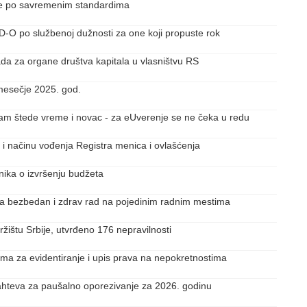
ije po savremenim standardima
O po službenoj dužnosti za one koji propuste rok
nada za organe društva kapitala u vlasništvu RS
omesečje 2025. god.
am štede vreme i novac - za eUverenje se ne čeka u redu
 i načinu vođenja Registra menica i ovlašćenja
ika o izvršenju budžeta
za bezbedan i zdrav rad na pojedinim radnim mestima
tržištu Srbije, utvrđeno 176 nepravilnosti
ma za evidentiranje i upis prava na nepokretnostima
zahteva za paušalno oporezivanje za 2026. godinu