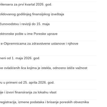
 frilensera za prvi kvartal 2026. god.
solidovanog godišnjeg finansijskog izveštaja
unovodstvu i reviziji do 15. maja
ektronske pošte u ime Poreske uprave
o e-Otpremnicama za zdravstvene ustanove i njihove
imeni od 1. maja 2026. god.
e ovlašćenih lica kojima je istekla, odnosno ističe važnost
u u primeni od 25. aprila 2026. god.
 i izvori finansiranja za lokalnu vlast
gistracija, izmene podataka i brisanje poreskih obveznika