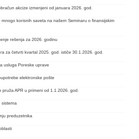
obračun akcize izmenjeni od januara 2026. god.
i i mnogo korisnih saveta na našem Seminaru o finansijskim
enje rešenja za 2026. godinu
ra za četvrti kvartal 2025. god. ističe 30.1.2026. god.
ova usluga Poreske uprave
oupotrebe elektronske pošte
e pruža APR u primeni od 1.1.2026. god.
g sistema
ju preduzetnika
oblasti