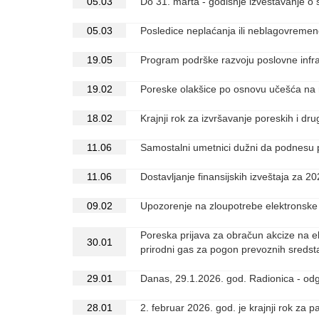
05.03
Do 31. marta - godišnje izveštavanje o s
05.03
Posledice neplaćanja ili neblagovreme
19.05
Program podrške razvoju poslovne infra
19.02
Poreske olakšice po osnovu učešća na
18.02
Krajnji rok za izvršavanje poreskih i d
11.06
Samostalni umetnici dužni da podnesu
11.06
Dostavljanje finansijskih izveštaja za 
09.02
Upozorenje na zloupotrebe elektronske
Poreska prijava za obračun akcize na ele
30.01
prirodni gas za pogon prevoznih sred
29.01
Danas, 29.1.2026. god. Radionica - odg
28.01
2. februar 2026. god. je krajnji rok 