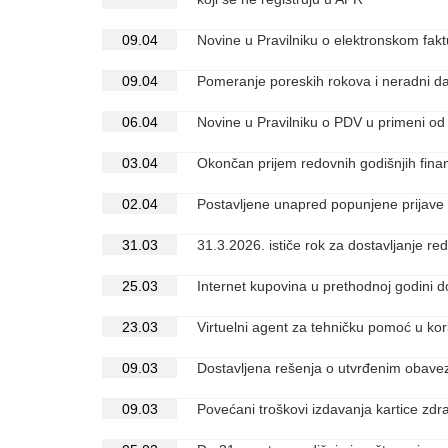
09.04
Novine u Pravilniku o elektronskom fak
09.04
Pomeranje poreskih rokova i neradni da
06.04
Novine u Pravilniku o PDV u primeni od
03.04
Okončan prijem redovnih godišnjih fina
02.04
Postavljene unapred popunjene prijave
31.03
31.3.2026. ističe rok za dostavljanje r
25.03
Internet kupovina u prethodnoj godini d
23.03
Virtuelni agent za tehničku pomoć u ko
09.03
Dostavljena rešenja o utvrđenim obave
09.03
Povećani troškovi izdavanja kartice zd