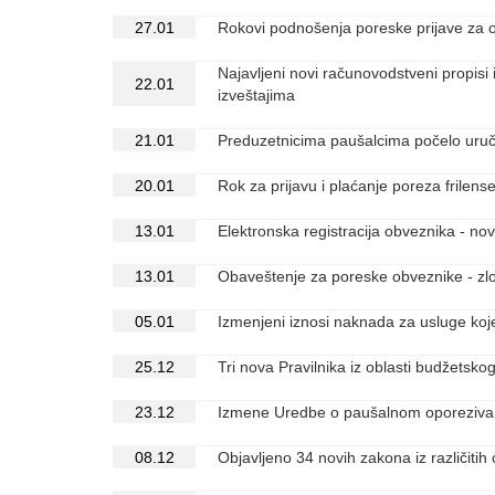
27.01
Rokovi podnošenja poreske prijave za 
Najavljeni novi računovodstveni propis
22.01
izveštajima
21.01
Preduzetnicima paušalcima počelo uruč
20.01
Rok za prijavu i plaćanje poreza frilense
13.01
Elektronska registracija obveznika - n
13.01
Obaveštenje za poreske obveznike - zl
05.01
Izmenjeni iznosi naknada za usluge koj
25.12
Tri nova Pravilnika iz oblasti budžetsko
23.12
Izmene Uredbe o paušalnom oporezivan
08.12
Objavljeno 34 novih zakona iz različitih 