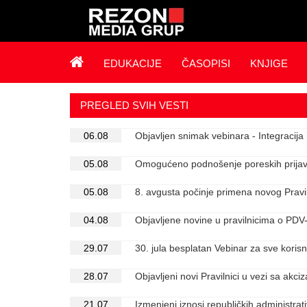
EDUKACIJE
ČASOPISI
KNJIGE
PREGLED SVIH VESTI
06.08
Objavljen snimak vebinara - Integraci
05.08
Omogućeno podnošenje poreskih prijav
05.08
8. avgusta počinje primena novog Pravi
04.08
Objavljene novine u pravilnicima o PDV
29.07
30. jula besplatan Vebinar za sve koris
28.07
Objavljeni novi Pravilnici u vezi sa akc
21.07
Izmenjeni iznosi republičkih administrati