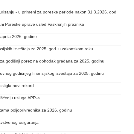
turisanju - u primeni za poreske periode nakon 31.3.2026. god.
ni Poreske uprave usled Vaskršnjih praznika
 aprila 2026. godine
nsijskih izveštaja za 2025. god. u zakonskom roku
 za godišnji porez na dohodak građana za 2025. godinu
edovnog godišnjeg finansijskog izveštaja za 2025. godinu
ostigla novi rekord
rišćenju usluga APR-a
zama poljoprivrednika za 2026. godinu
ravstvenog osiguranja