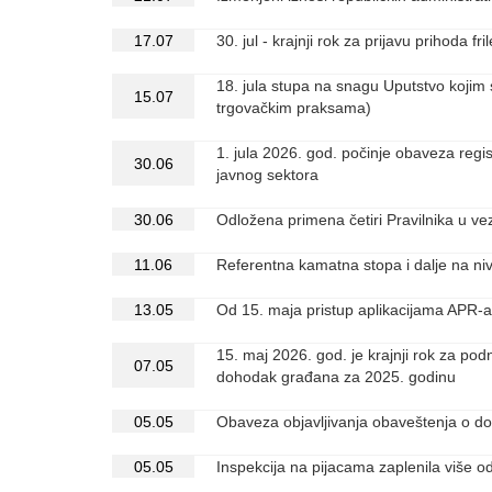
17.07
30. jul - krajnji rok za prijavu prihoda f
18. jula stupa na snagu Uputstvo kojim
15.07
trgovačkim praksama)
1. jula 2026. god. počinje obaveza regi
30.06
javnog sektora
30.06
Odložena primena četiri Pravilnika u v
11.06
Referentna kamatna stopa i dalje na n
13.05
Od 15. maja pristup aplikacijama APR-a
15. maj 2026. god. je krajnji rok za po
07.05
dohodak građana za 2025. godinu
05.05
Obaveza objavljivanja obaveštenja o d
05.05
Inspekcija na pijacama zaplenila više 