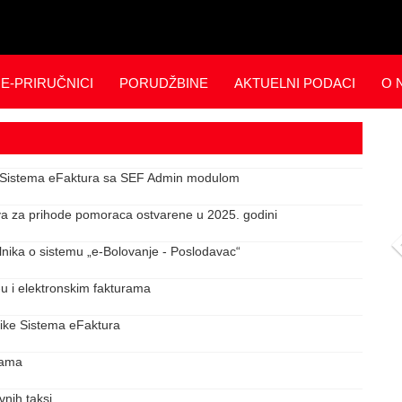
E-PRIRUČNICI
PORUDŽBINE
AKTUELNI PODACI
O 
P
ja Sistema eFaktura sa SEF Admin modulom
a za prihode pomoraca ostvarene u 2025. godini
ŠTA KAŽU POLAZNICI
lnika o sistemu „e-Bolovanje - Poslodavac“
NAŠIH EDUKACIJA
-u i elektronskim fakturama
nike Sistema eFaktura
izama
vnih taksi