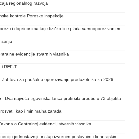
caja regionalnog razvoja
nske kontrole Poreske inspekcije
 porezu i doprinosima koje fizičko lice plaća samooporezivanjem
risanju
tralne evidencije stvarnih vlasnika
 i REF-T
je Zahteva za paušalno oporezivanje preduzetnika za 2026.
je - Dva najveća trgovinska lanca prekršila uredbu u 73 objekta
prosveti, kao i minimalna zarada
akona o Centralnoj evidenciji stvarnih vlasnika
iji i jednostavniji pristup izvornim poslovnim i finansijskim