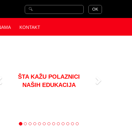
OK
NAMA
KONTAKT
revious
Next
Stručna edukacija - SPIRI
"Prednost je što je izlaganje
predavača,praćen praktičnim primerima.
Veoma je značajan interaktivni rad na
radionici, koji je doprineo boljem
razumevanju teme i otklanjanju nedoumica
i nejasnoća."
Dubravka Rodić
Grad Subotica Gradska uprava