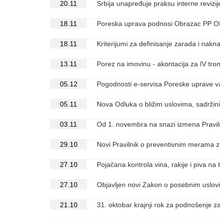
20.11
Srbija unapređuje praksu interne reviz
18.11
Poreska uprava podnosi Obrazac PP OD-
18.11
Kriterijumi za definisanje zarada i nak
13.11
Porez na imovinu - akontacija za IV tr
05.12
Pogodnosti e-servisa Poreske uprave v
05.11
Nova Odluka o bližim uslovima, sadržini
03.11
Od 1. novembra na snazi izmena Praviln
29.10
Novi Pravilnik o preventivnim merama 
27.10
Pojačana kontrola vina, rakije i piva na 
27.10
Objavljen novi Zakon o posebnim uslovi
21.10
31. oktobar krajnji rok za podnošenje 