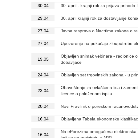
30.04
30. april - krajnji rok za prijavu prihoda
29.04
30. april krajnji rok za dostavljanje kon
27.04
Javna rasprava o Nacrtima zakona o rač
27.04
Upozorenje na pokušaje zloupotrebe el
Objavljen snimak vebinara - radionice 
19.05
dobavljače
24.04
Objavljen set trgovinskih zakona - u pr
Obaveštenje za ovlašćena lica i zamenik
23.04
licence o položenom ispitu
20.04
Novi Pravilnik o poreskom računovodstv
16.04
Objavljena Tabela ekonomske klasifikacije
Na ePorezima omogućena elektronska re
16.04
koji se ne registruju u APR