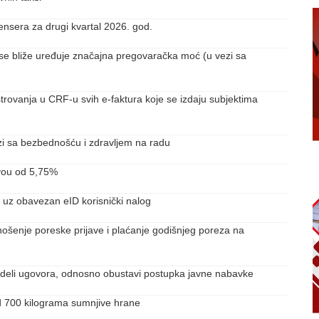
rilensera za drugi kvartal 2026. god.
 se bliže uređuje značajna pregovaračka moć (u vezi sa
strovanja u CRF-u svih e-faktura koje se izdaju subjektima
ezi sa bezbednošću i zdravljem na radu
ivou od 5,75%
 uz obavezan eID korisnički nalog
dnošenje poreske prijave i plaćanje godišnjeg poreza na
odeli ugovora, odnosno obustavi postupka javne nabavke
od 700 kilograma sumnjive hrane