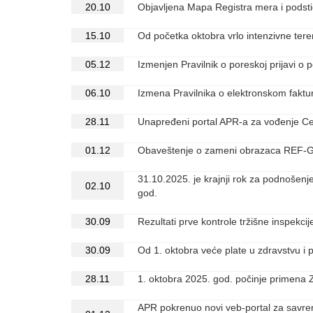
20.10
Objavljena Mapa Registra mera i podsti
15.10
Od početka oktobra vrlo intenzivne tere
05.12
Izmenjen Pravilnik o poreskoj prijavi o
06.10
Izmena Pravilnika o elektronskom faktu
28.11
Unapređeni portal APR-a za vođenje Cen
01.12
Obaveštenje o zameni obrazaca REF-G
31.10.2025. je krajnji rok za podnošen
02.10
god.
30.09
Rezultati prve kontrole tržišne inspekci
30.09
Od 1. oktobra veće plate u zdravstvu i 
28.11
1. oktobra 2025. god. počinje primena Z
APR pokrenuo novi veb-portal za savremen